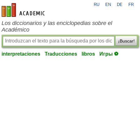
RU
EN
DE
FR
es-academic.com
Los diccionarios y las enciclopedias sobre el
Académico
¡Buscar!
interpretaciones
Traducciones
libros
Игры ⚽