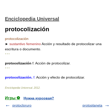
Enciclopedia Universal
protocolización
protocolización
►
sustantivo femenino
Acción y resultado de protocolizar una
escritura o documento.
* * *
protocolización
f. Acción de protocolizar.
* * *
protocolización
.
f.
Acción y efecto de protocolizar.
Enciclopedia Universal
.
2012
.
Игры ⚽
Нужна курсовая?
protocloruro
protoplaneta