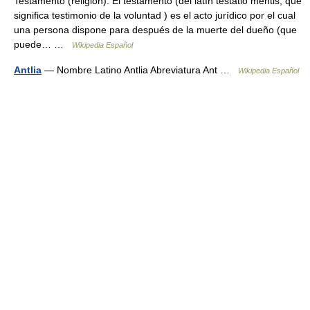
Testamento (religión). El testamento (del latín testatio mentis, que
significa testimonio de la voluntad ) es el acto jurídico por el cual
una persona dispone para después de la muerte del dueño (que
puede… …
Wikipedia Español
Antlia
— Nombre Latino Antlia Abreviatura Ant …
Wikipedia Español